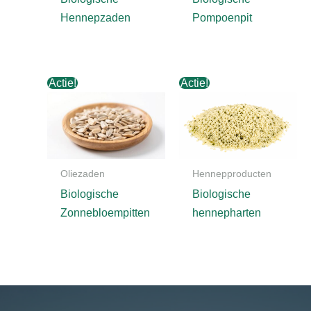
Hennepzaden
Pompoenpit
Actie!
Actie!
Oliezaden
Hennepproducten
Biologische
Biologische
Zonnebloempitten
hennepharten