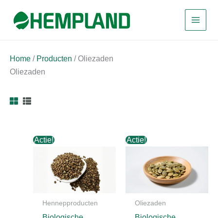
Ga
naar
de
inhoud
Home
/
Producten
/ Oliezaden
Oliezaden
Actie!
Actie!
Hennepproducten
Oliezaden
Biologische
Biologische